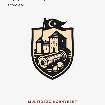
a töröktől.
MÚLTIDÉZŐ KÖRNYEZET