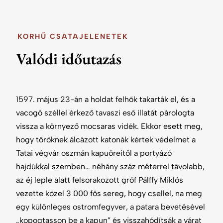
KORHŰ CSATAJELENETEK
Valódi időutazás
1597. május 23-án a holdat felhők takarták el, és a
vacogó széllel érkező tavaszi eső illatát párologta
vissza a környező mocsaras vidék. Ekkor esett meg,
hogy töröknek álcázott katonák kértek védelmet a
Tatai végvár oszmán kapuőreitől a portyázó
hajdúkkal szemben… néhány száz méterrel távolabb,
az éj leple alatt felsorakozott gróf Pálffy Miklós
vezette közel 3 000 fős sereg, hogy csellel, na meg
egy különleges ostromfegyver, a patara bevetésével
„kopogtasson be a kapun” és visszahódítsák a várat