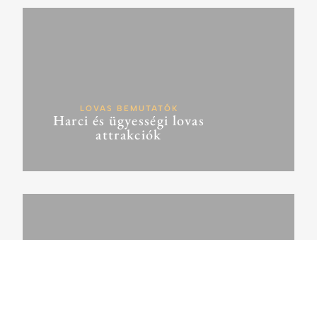
LOVAS BEMUTATÓK
Harci és ügyességi lovas
attrakciók
SZÍNPADI ELŐADÁSOK
Hastánc, néptánc és zenei