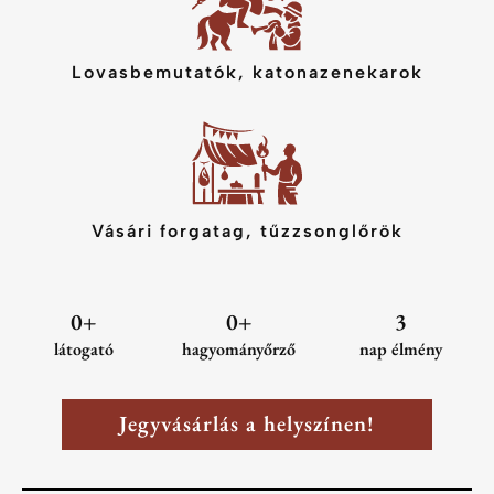
Lovasbemutatók, katonazenekarok
Vásári forgatag, tűzzsonglőrök
0
+
0
+
3
látogató
hagyományőrző
nap élmény
Jegyvásárlás a helyszínen!