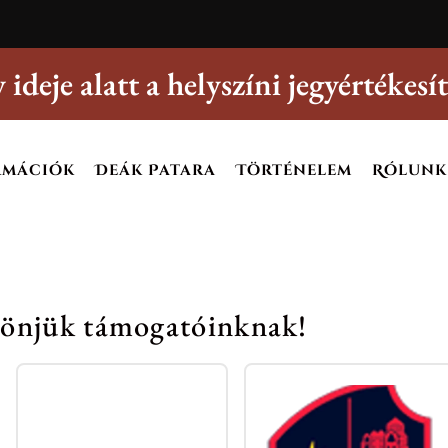
 ideje alatt a helyszíni jegyértékes
rmációk
Deák Patara
Történelem
Rólunk
önjük támogatóinknak!